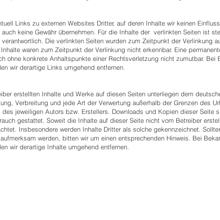
tuell Links zu externen Websites Dritter, auf deren Inhalte wir keinen Einflu
e auch keine Gewähr übernehmen. Für die Inhalte der verlinkten Seiten ist ste
n verantwortlich. Die verlinkten Seiten wurden zum Zeitpunkt der Verlinkung 
 Inhalte waren zum Zeitpunkt der Verlinkung nicht erkennbar. Eine permanente 
doch ohne konkrete Anhaltspunkte einer Rechtsverletzung nicht zumutbar. Be
en wir derartige Links umgehend entfernen.
eiber erstellten Inhalte und Werke auf diesen Seiten unterliegen dem deutsch
itung, Verbreitung und jede Art der Verwertung außerhalb der Grenzen des U
 des jeweiligen Autors bzw. Erstellers. Downloads und Kopien dieser Seite si
uch gestattet. Soweit die Inhalte auf dieser Seite nicht vom Betreiber erste
achtet. Insbesondere werden Inhalte Dritter als solche gekennzeichnet. Sollte
 aufmerksam werden, bitten wir um einen entsprechenden Hinweis. Bei Bek
en wir derartige Inhalte umgehend entfernen.