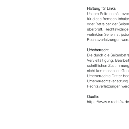
Haftung für Links
Unsere Seite enthält even
für diese fremden Inhalt
oder Betreiber der Seite
überprüft. Rechtswidrige
verlinkten Seiten ist je
Rechtsverletzungen werd
Urheberrecht
Die durch die Seitenbetr
Vervielfältigung, Bearbe
schriftlichen Zustimmung
nicht kommerziellen Gebra
Urheberrechte Dritter be
Urheberrechtsverletzung
Rechtsverletzungen werd
Quelle:
https://www.e-recht24.de