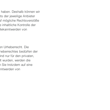
ss haben. Deshalb können wir
ts der jeweilige Anbieter
auf mögliche Rechtsverstöße
inhaltliche Kontrolle der
i Bekanntwerden von
en Urheberrecht. Die
rheberrechtes bedürfen der
nd nur für den privaten,
llt wurden, werden die
n Sie trotzdem auf eine
anntwerden von